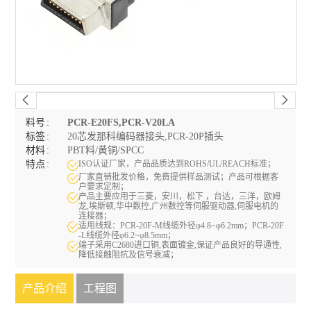
料号
PCR-E20FS,PCR-V20LA
标签
20芯发那科编码器接头,PCR-20P插头
材料
PBT料/黄铜/SPCC
特点
ISO认证厂家，产品品质达到ROHS/UL/REACH标准；
厂家直销批发价格，免费提供样品测试；产品可根据客
户要求定制；
产品主要应用于三菱，安川，松下 ，台达，三洋，欧姆
龙,埃斯顿,华中数控,广州数控等伺服驱动器,伺服电机的
连接器；
适用线规：PCR-20F-M线缆外径φ4.8~φ6.2mm；PCR-20F
-L线缆外径φ6.2~φ8.5mm；
端子采用C2680进口铜,表面镀金,保证产品良好的导通性,
降低接触阻抗及信号衰减；
产品介绍
工程图