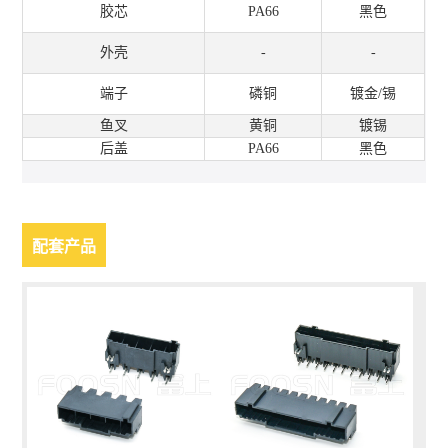
胶芯
PA66
黑色
外壳
-
-
端子
磷铜
镀金/锡
鱼叉
黄铜
镀锡
后盖
PA66
黑色
配套产品