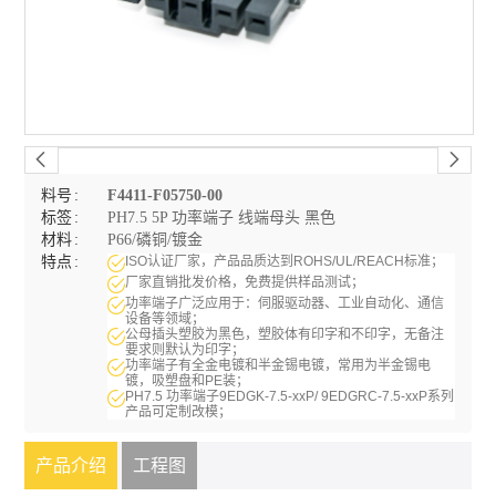
料号
F4411-F05750-00
标签
PH7.5 5P 功率端子 线端母头 黑色
材料
P66/磷铜/镀金
特点
ISO认证厂家，产品品质达到ROHS/UL/REACH标准；
厂家直销批发价格，免费提供样品测试；
功率端子广泛应用于：伺服驱动器、工业自动化、通信
设备等领域；
公母插头塑胶为黑色，塑胶体有印字和不印字，无备注
要求则默认为印字；
功率端子有全金电镀和半金锡电镀，常用为半金锡电
镀，吸塑盘和PE装；
PH7.5 功率端子9EDGK-7.5-xxP/ 9EDGRC-7.5-xxP系列
产品可定制改模；
产品介绍
工程图