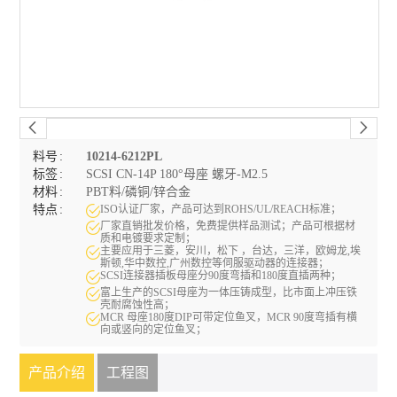
料号
10214-6212PL
标签
SCSI CN-14P 180°母座 螺牙-M2.5
材料
PBT料/磷铜/锌合金
特点
ISO认证厂家，产品可达到ROHS/UL/REACH标准；
厂家直销批发价格，免费提供样品测试；产品可根据材
质和电镀要求定制；
主要应用于三菱，安川，松下 ，台达，三洋，欧姆龙,埃
斯顿,华中数控,广州数控等伺服驱动器的连接器；
SCSI连接器插板母座分90度弯插和180度直插两种；
富上生产的SCSI母座为一体压铸成型，比市面上冲压铁
壳耐腐蚀性高；
MCR 母座180度DIP可带定位鱼叉，MCR 90度弯插有横
向或竖向的定位鱼叉；
产品介绍
工程图