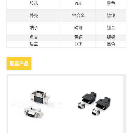
胶芯
PBT
黑色
外壳
锌合金
镀镍
端子
磷铜
镀金
鱼叉
黄铜
镀锡
后盖
LCP
黑色
配套产品