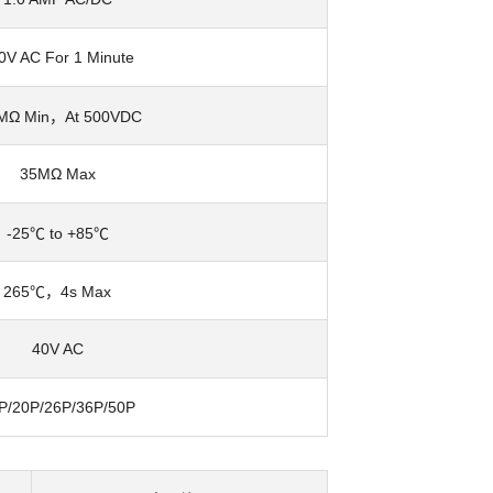
0V AC For 1 Minute
MΩ Min，At 500VDC
35MΩ Max
-25℃ to +85℃
265℃，4s Max
40V AC
P/20P/26P/36P/50P