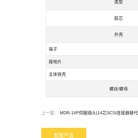
类型
胶芯
外壳
端子
接地片
主体铁壳
螺丝/螺母
上一篇：
MDR-14P伺服插头|14芯SCSI连接器替代
配套产品