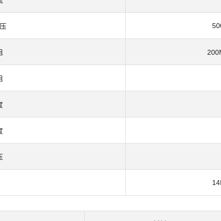
流
50
压
阻
200
阻
度
度
压
14