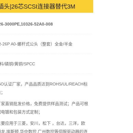
服插头|26芯SCSI连接器替代3M
26-3000PE,10326-52A0-008
R-26P A0-螺杆式公头（整套）全金/半金
T料/磷铜/黄铜/SPCC
ISO认证厂家，产品品质达到ROHS/UL/REACH标
准；
厂家直销批发价格，免费提供样品测试；产品可根
据电镀和包装方式定制；
主要应用于三菱，安川，松下 ，台达，三洋，欧
姆龙,埃斯顿,华中数控,广州数控等伺服驱动器的连