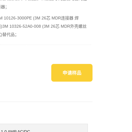
接器；
M 10126-3000PE (3M 26芯 MDR连接器 焊
)3M 10326-52A0-008 (3M 26芯 MDR外壳螺丝
式)替代品；
主体塑胶和外壳为PBT料，高温焊接不变形，具备
可靠的耐用性，金属线夹提供了电缆屏蔽接地特
性；
申请样品
1.0 AMP AC/DC