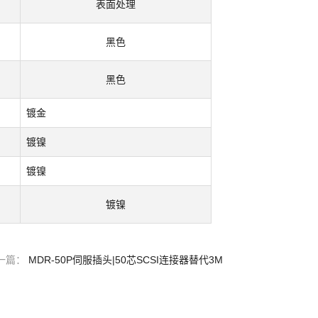
表面处理
黑色
黑色
镀金
镀镍
镀镍
镀镍
一篇：
MDR-50P伺服插头|50芯SCSI连接器替代3M