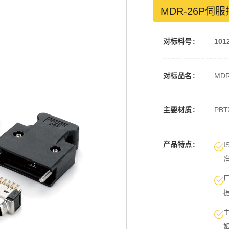
MDR-26P伺
对标料号
101
对标品名
MD
主要材质
PB
产品特点