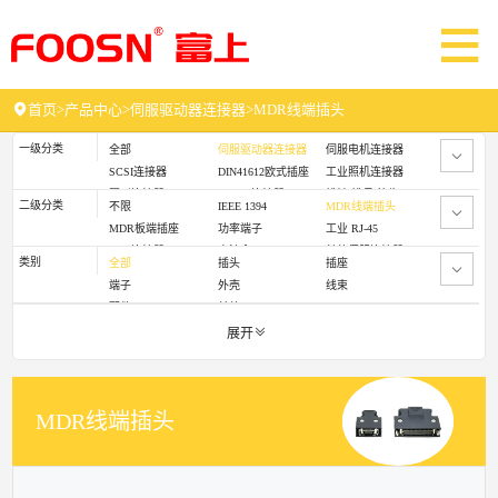
首页
>
产品中心
>
伺服驱动器连接器
>
MDR线端插头
一级分类
全部
伺服驱动器连接器
伺服电机连接器
SCSI连接器
DIN41612欧式插座
工业照机连接器
圆形连接器
D-SUB连接器
排针/排母/简牛
二级分类
不限
IEEE 1394
MDR线端插头
线束线缆
MDR板端插座
功率端子
工业 RJ-45
FCN连接器
电池盒
其他伺服连接器
类别
全部
插头
插座
端子
外壳
线束
配件
其他
展开
MDR线端插头