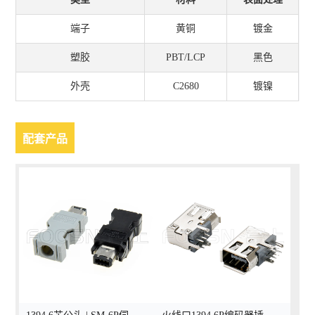
端子
黄铜
镀金
塑胶
PBT/LCP
黑色
外壳
C2680
镀镍
配套产品