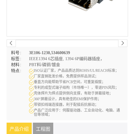
料号
3E106-1230,534600639
标签
IEEE1394 6芯插座, 1394 6P编码器插座，
材料
PBT料/磷铜/镀金
特点
ISO认证厂家，产品品质达到ROHS/UL/REACH标准；
厂家直销批发价格，免费提供样品测试；
垂直方向能帮助节省PCB空间，
可重复插拔
；
专利
的成型式端子结构（市场唯一），零退PIN风险；
壳体焊片为焊点提供侧向支撑，有助于屏蔽接地；
360°屏蔽设计，具有绝佳的EMI保护作用；
带锁扣线端连接器，利于配接后抗振动；
产品广泛应用于：伺服驱动器、工业自动化、电脑、通
信等领域；
产品介绍
工程图